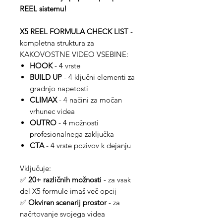
REEL sistemu!
X5 REEL FORMULA CHECK LIST
-
kompletna struktura za
KAKOVOSTNE VIDEO VSEBINE:
HOOK
- 4 vrste
BUILD UP
- 4 ključni elementi za
gradnjo napetosti
CLIMAX
- 4 načini za močan
vrhunec videa
OUTRO
- 4 možnosti
profesionalnega zaključka
CTA
- 4 vrste pozivov k dejanju
Vključuje:
✅
20+ različnih možnosti
- za vsak
del X5 formule imaš več opcij
✅
Okviren scenarij prostor
- za
načrtovanje svojega videa