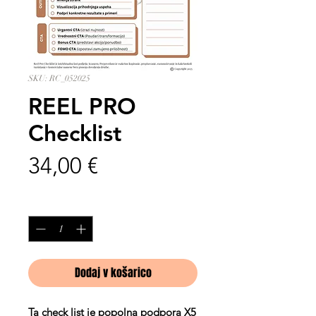
SKU: RC_052025
REEL PRO
Checklist
Price
34,00 €
Količina
*
Dodaj v košarico
Ta check list je popolna podpora X5