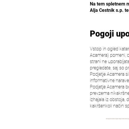
Na tem spletnem m
Alja Cestnik s.p. te
Pogoji upo
Vstop in ogled kater
Acamera) pomeni, da 
strani ne uporabljat
pregledate, saj so 
Podjetje Acamera si
informativne narave
Podjetje Acamera bo 
prevzema nikakršne 
izhajala iz obstoja,
kakršenkoli način s