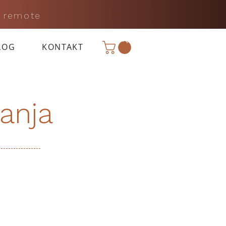
 remote
LOG
KONTAKT
anja
: