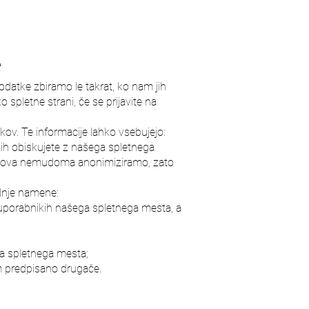
e
atke zbiramo le takrat, ko nam jih
 spletne strani, če se prijavite na
kov. Te informacije lahko vsebujejo:
 jih obiskujete z našega spletnega
aslova nemudoma anonimiziramo, zato
ednje namene:
uporabnikih našega spletnega mesta, a
ga spletnega mesta;
om predpisano drugače.