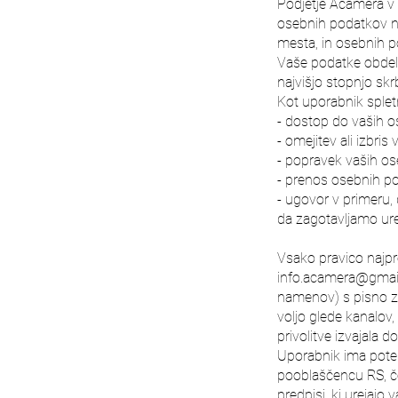
Podjetje Acamera v
osebnih podatkov na
mesta, in osebnih p
Vaše podatke obdel
najvišjo stopnjo skr
Kot uporabnik splet
- dostop do vaših 
- omejitev ali izbri
- popravek vaših os
- prenos osebnih p
- ugovor v primeru,
da zagotavljamo ures
Vsako pravico najpre
info.acamera@gmai
namenov) s pisno zah
voljo glede kanalov,
privolitve izvajala d
Uporabnik ima potem,
pooblaščencu RS, če
predpisi, ki urejajo