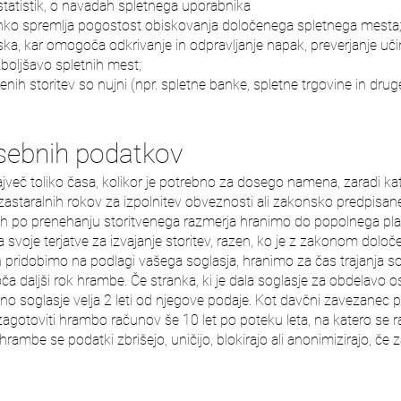
 statistik, o navadah spletnega uporabnika
 lahko spremlja pogostost obiskovanja določenega spletnega mesta
ska, kar omogoča odkrivanje in odpravljanje napak, preverjanje uči
zboljšavo spletnih mest;
enih storitev so nujni (npr. spletne banke, spletne trgovine in drug
ebnih podatkov
eč toliko časa, kolikor je potrebno za dosego namena, zaradi kater
astaralnih rokov za izpolnitev obveznosti ali zakonsko predpisa
h po prenehanju storitvenega razmerja hranimo do popolnega plačil
 svoje terjatve za izvajanje storitev, razen, ko je z zakonom določ
h pridobimo na podlagi vašega soglasja, hranimo za čas trajanja so
a daljši rok hrambe. Če stranka, ki je dala soglasje za obdelavo 
eno soglasje velja 2 leti od njegove podaje. Kot davčni zavezanec
gotoviti hrambo računov še 10 let po poteku leta, na katero se r
rambe se podatki zbrišejo, uničijo, blokirajo ali anonimizirajo, 