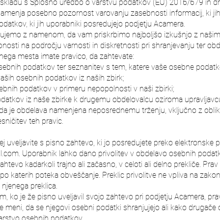
 skladu s Splošno uredbo o varstvu podatkov (EU) 2016/679 in d
menja posebno pozornost varovanju zasebnosti informacij, ki jih
odatkov, ki jih uporabniki posredujejo podjetju Acamera.
ujemo z namenom, da vam priskrbimo najboljšo izkušnjo z našim
bnosti na področju varnosti in diskretnosti pri shranjevanju ter ob
nega mesta imate pravico, da zahtevate:
osebnih podatkov ter seznanitev s tem, katere vaše osebne podat
s vaših osebnih podatkov iz naših zbirk;
ebnih podatkov v primeru nepopolnosti v naši zbirki;
odatkov iz naše zbirke k drugemu obdelovalcu oziroma upravljav
 da je obdelava namenjena neposrednemu trženju, vključno z obliko
ničitev teh pravic.
j uveljavite s pisno zahtevo, ki jo posredujete preko elektronske 
l.com
. Uporabnik lahko dano privolitev v obdelavo osebnih podatk
tevo kadarkoli trajno ali začasno, v celoti ali delno prekliče. Prav
 po katerih poteka obveščanje. Preklic privolitve ne vpliva na zakon
o njenega preklica.
 ko je že pisno uveljavil svojo zahtevo pri podjetju Acamera, prav
 meni, da se njegovi osebni podatki shranjujejo ali kako drugače o
 varstvo osebnih podatkov.