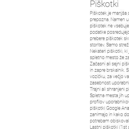
Piškotki
Piškotek je manjša 
prepozna. Namen upo
piškotek ne vsebuje 
podatke posredujejo 
prebere piškotek sk
storitev. Samo strežn
Nekateri piškotki, k
spletno mesto že za
Začasni ali sejni pi
in zapre brskalnik.
vozičku, za večjo va
zasebnost uporabni
Trajni ali shranjeni 
Spletna mesta jih upo
profilov uporabnikov
piškotki Google Ana
zanimajo in kako do
potrebam obiskova
Lastni piškotki (1st