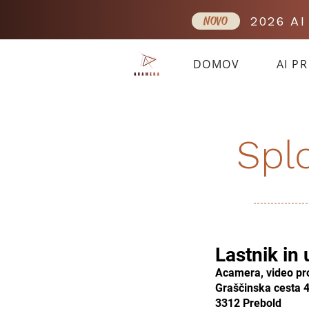
NOVO
2026 A
DOMOV
AI P
Spl
Lastnik in
Acamera, video pro
Graščinska cesta 
3312 Prebold