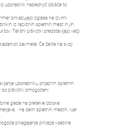
 ko uporabnik naslednjič obišče to
rimer prikazujejo oglase na izvirni
nikih iz različnih spletnih mest in jih
ktov. Takšni piškotki predstavljajo večji
arkoli zavrnete. Če želite na svoji
ljanje uporabniku prijaznih spletnih
ar so piškotki omogočeni.
bine glede na pretekle obiske;
erjave; · na delih spletnih mestih, kjer
mogoča prilagajanje prikaza vsebine