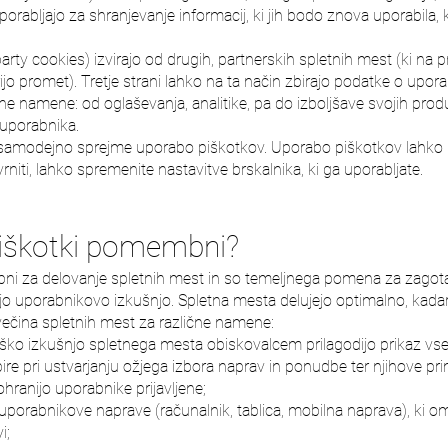
orabljajo za shranjevanje informacij, ki jih bodo znova uporabila,
party cookies) izvirajo od drugih, partnerskih spletnih mest (ki na p
rijo promet). Tretje strani lahko na ta način zbirajo podatke o uporab
čne namene: od oglaševanja, analitike, pa do izboljšave svojih produ
uporabnika.
samodejno sprejme uporabo piškotkov. Uporabo piškotkov lahko kad
rniti, lahko spremenite nastavitve brskalnika, ki ga uporabljate.
piškotki pomembni?
i za delovanje spletnih mest in so temeljnega pomena za zagotav
ujejo uporabnikovo izkušnjo. Spletna mesta delujejo optimalno, kad
večina spletnih mest za različne namene:
iško izkušnjo spletnega mesta obiskovalcem prilagodijo prikaz vse
bire pri ustvarjanju ožjega izbora naprav in ponudbe ter njihove prim
ohranijo uporabnike prijavljene;
uporabnikove naprave (računalnik, tablica, mobilna naprava), ki o
i;