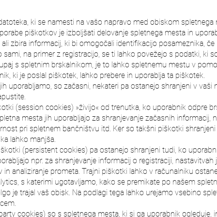
datoteka, ki se namesti na vašo napravo med obiskom spletnega mest
rabe piškotkov je izboljšati delovanje spletnega mesta in upora
ali zbira informacij, ki bi omogočali identifikacijo posameznika, 
sami, na primer z registracijo, se ti lahko povežejo s podatki, ki s
upaj s spletnim brskalnikom, je to lahko spletnemu mestu v pomoč 
ik, ki je poslal piškotek, lahko prebere in uporablja ta piškotek.
i jih uporabljamo, so začasni, nekateri pa ostanejo shranjeni v vaš
pustite.
škotki (session cookies) »živijo« od trenutka, ko uporabnik odpre b
 Spletna mesta jih uporabljajo za shranjevanje začasnih informaci
rnost pri spletnem bančništvu itd. Ker so takšni piškotki shranjeni 
ka lahko manjša.
piškotki (persistent cookies) pa ostanejo shranjeni tudi, ko uporabni
rabljajo npr. za shranjevanje informacij o registraciji, nastavitvah je
 in analiziranje prometa. Trajni piškotki lahko v računalniku ostane
lytics, s katerimi ugotavljamo, kako se premikate po našem sple
lgo je trajal vaš obisk. Na podlagi tega lahko urejamo vsebino spl
lcem.
 party cookies) so s spletnega mesta, ki si ga uporabnik ogleduje, in