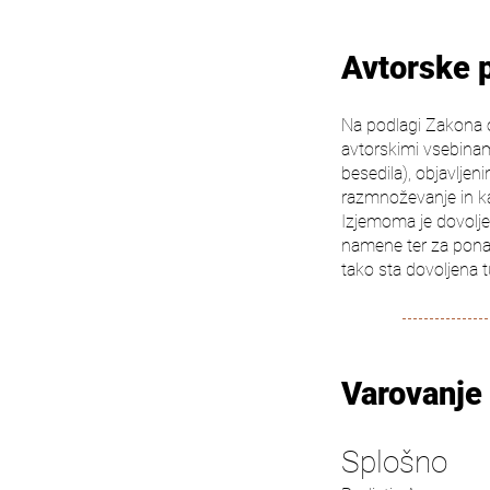
Avtorske 
Na podlagi Zakona o
avtorskimi vsebinami
besedila), objavlje
razmnoževanje in ka
Izjemoma je dovolje
namene ter za ponazo
tako sta dovoljena 
Varovanje
Splošno