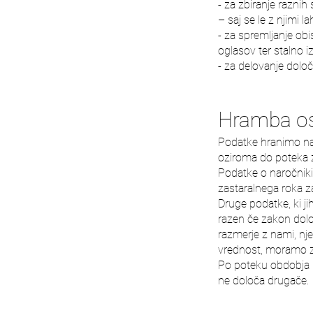
- za zbiranje raznih
– saj se le z njimi
- za spremljanje obi
oglasov ter stalno i
- za delovanje določ
Hramba os
Podatke hranimo najv
oziroma do poteka z
Podatke o naročniki
zastaralnega roka za
Druge podatke, ki ji
razen če zakon določ
razmerje z nami, nj
vrednost, moramo za
Po poteku obdobja h
ne določa drugače.