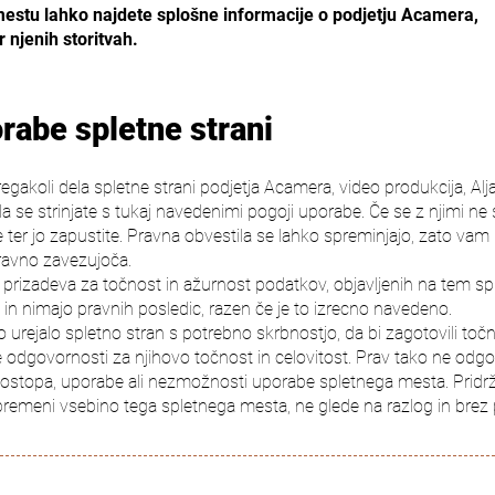
estu lahko najdete splošne informacije o podjetju Acamera,
r njenih storitvah.
rabe spletne strani
egakoli dela spletne strani podjetja Acamera, video produkcija, Alja
se strinjate s tukaj navedenimi pogoji uporabe. Če se z njimi ne s
e ter jo zapustite. Pravna obvestila se lahko spreminjajo, zato va
pravno zavezujoča.
 prizadeva za točnost in ažurnost podatkov, objavljenih na tem sp
 in nimajo pravnih posledic, razen če je to izrecno navedeno.
urejalo spletno stran s potrebno skrbnostjo, da bi zagotovili točn
odgovornosti za njihovo točnost in celovitost. Prav tako ne odgova
 dostopa, uporabe ali nezmožnosti uporabe spletnega mesta. Pridržu
premeni vsebino tega spletnega mesta, ne glede na razlog in brez