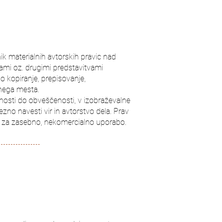
k materialnih avtorskih pravic nad
jami oz. drugimi predstavitvami
o kopiranje, prepisovanje,
tnega mesta.
vnosti do obveščenosti, v izobraževalne
ezno navesti vir in avtorstvo dela. Prav
lu za zasebno, nekomercialno uporabo.