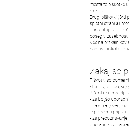
mesta te piškotke up
mesto.
Drugi piškotki (3rd 
spletni strani ali me
uporabljajo za razli
poseg v zasebnost 
Večina brskalnikov 
napravi piškotke zav
Zakaj so 
Piškotki so pomembn
storitev, ki izboljš
Piškotke uporablja 
- za boljšo uporabn
- za shranjevanje iz
je potrebna prijava, 
- za prepoznavanje 
uporabnikovi naprav