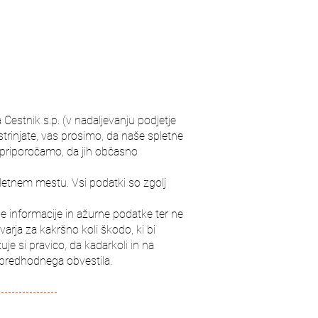
 Cestnik s.p. (v nadaljevanju podjetje
trinjate, vas prosimo, da naše spletne
m priporočamo, da jih občasno
letnem mestu. Vsi podatki so zgolj
e informacije in ažurne podatke ter ne
rja za kakršno koli škodo, ki bi
je si pravico, da kadarkoli in na
 predhodnega obvestila.