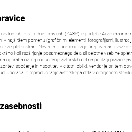
pravice
 avtorskih in sorodnih pravicah (ZASP) je podjetje Acamera imetni
 v najširšem pomenu (grafičnimi elementi, fotografijami, ilustraci
nimi na spletni strani. Navedeno pomeni, da je prepovedano vsakršn
kršno koli razširjanje posameznega dela ali celotne vsebine sple
na uporaba oz. reproduciranje avtorskih del na podlagi pravice ja
ritev, soočenje in napotitev v citatni obliki, vendar je pri tem obv
tudi uporaba in reproduciranje avtorskega dela v omejenem števi
 zasebnosti