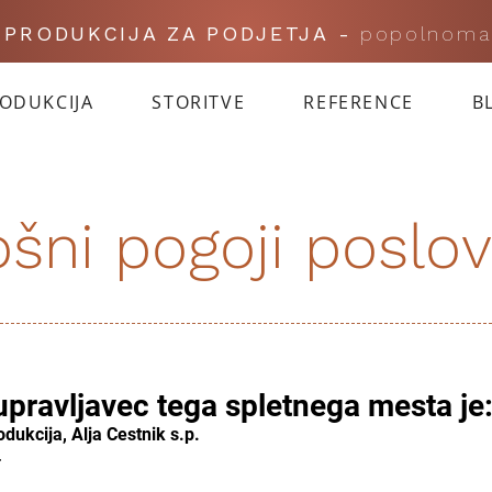
I PRODUKCIJA ZA PODJETJA -
popolnoma
RODUKCIJA
STORITVE
REFERENCE
B
ošni pogoji poslov
 upravljavec tega spletnega mesta je
dukcija, Alja Cestnik s.p.
4