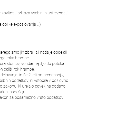
;
nkovitosti prikaza vsebin in ustreznosti
e oblike e-poslovanja …).
ega smo jih zbrali ali nadalje obdelali
nega roka hrambe.
a storitev, vendar najdlje do poteka
en daljši rok hrambe.
delovanja in še 2 leti po prenehanju,
osebnih podatkov, ni vstopila v poslovno
 po zakonu, ki ureja o davek na dodano
ačuni nanašajo.
če zakon za posamezno vrsto podatkov