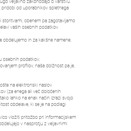
rugo veljavno zakonodajo o varstvu
 pridobi od uporabnikov spletnega
i storitvami, obenem pa zagotavljamo
delavi vaših osebnih podatkov.
ke obdelujemo in za kakšne namene;
cu osebnih podatkov;
vanjem profilov, naša dolžnost pa je,
pošte na elektronski naslov
ov (za enega ali več določenih
 tako lahko na enak način izrazi svojo
itost obdelave, ki se je na podlagi
ico vložiti pritožbo pri Informacijskem
bdelujejo v nasprotju z veljavnimi