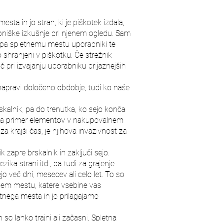
a in jo stran, ki je piškotek izdala,
bniške izkušnje pri njenem ogledu. Sam
če pa spletnemu mestu uporabniki te
o shranjeni v piškotku. Če strežnik
pri izvajanju uporabniku prijaznejših
i napravi določeno obdobje, tudi ko naše
rskalnik, pa do trenutka, ko sejo konča
j, na primer elementov v nakupovalnem
za krajši čas, je njihova invazivnost za
k zapre brskalnik in zaključi sejo.
zika strani itd., pa tudi za grajenje
jo več dni, mesecev ali celo let. To so
tnem mestu, katere vsebine vas
etnega mesta in jo prilagajamo
 so lahko trajni ali začasni. Spletna