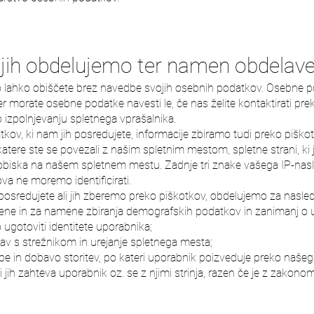
i jih obdelujemo ter namen obdelav
lahko obiščete brez navedbe svojih osebnih podatkov. Osebne pod
cer morate osebne podatke navesti le, če nas želite kontaktirati preko
b izpolnjevanju spletnega vprašalnika.
kov, ki nam jih posredujete, informacije zbiramo tudi preko piškot
katere ste se povezali z našim spletnim mestom, spletne strani, ki
a obiska na našem spletnem mestu. Zadnje tri znake vašega IP-n
va ne moremo identificirati.
 posredujete ali jih zberemo preko piškotkov, obdelujemo za nasl
mene in za namene zbiranja demografskih podatkov in zanimanj o 
 ugotoviti identitete uporabnika;
žav s strežnikom in urejanje spletnega mesta;
be in dobavo storitev, po kateri uporabnik poizveduje preko naše
 jih zahteva uporabnik oz. se z njimi strinja, razen če je z zakon