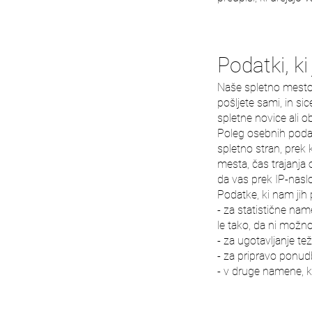
Podatki, k
Naše spletno mesto 
pošljete sami, in si
spletne novice ali o
Poleg osebnih podat
spletno stran, prek 
mesta, čas trajanj
da vas prek IP-naslo
Podatke, ki nam jih
- za statistične na
le tako, da ni možno
- za ugotavljanje te
- za pripravo ponud
- v druge namene, ki